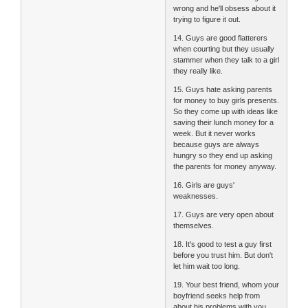
wrong and he'll obsess about it
trying to figure it out.
14. Guys are good flatterers
when courting but they usually
stammer when they talk to a girl
they really like.
15. Guys hate asking parents
for money to buy girls presents.
So they come up with ideas like
saving their lunch money for a
week. But it never works
because guys are always
hungry so they end up asking
the parents for money anyway.
16. Girls are guys'
weaknesses.
17. Guys are very open about
themselves.
18. It's good to test a guy first
before you trust him. But don't
let him wait too long.
19. Your best friend, whom your
boyfriend seeks help from
about his problems with you