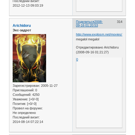
Последний визит:
2012-12-13 09:03:19
Поделиться
2008-
314
Arichidoru
09-16 01:20:53
Экс-задрот
http://www.explosm.net/movies/124/
megalol megalol
Отредактировано Arichidoru
(2008-09-16 01:21:27)
0
Зарегистрирован
: 2005-11-27
Приглашений:
0
Сообщений:
4250
Уважение:
[+0/-0]
Позитив:
[+0/-0]
Провел на форуме:
Не определено
Последний визит:
2014-08-14 07:22:14