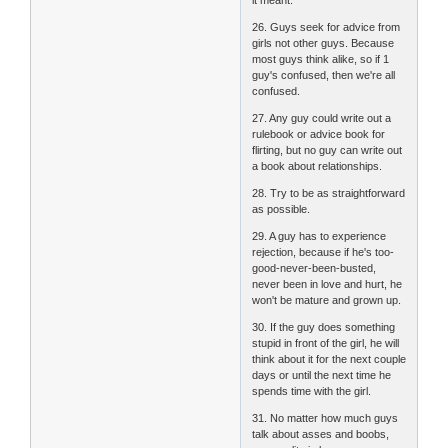
26. Guys seek for advice from
girls not other guys. Because
most guys think alike, so if 1
guy's confused, then we're all
confused.
27. Any guy could write out a
rulebook or advice book for
flirting, but no guy can write out
a book about relationships.
28. Try to be as straightforward
as possible.
29. A guy has to experience
rejection, because if he's too-
good-never-been-busted,
never been in love and hurt, he
won't be mature and grown up.
30. If the guy does something
stupid in front of the girl, he will
think about it for the next couple
days or until the next time he
spends time with the girl.
31. No matter how much guys
talk about asses and boobs,