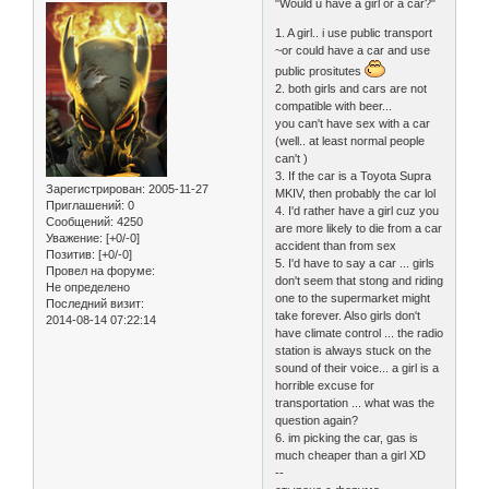
"Would u have a girl or a car?"
1. A girl.. i use public transport
~or could have a car and use
public prositutes
2. both girls and cars are not
compatible with beer...
you can't have sex with a car
(well.. at least normal people
can't )
3. If the car is a Toyota Supra
Зарегистрирован
: 2005-11-27
MKIV, then probably the car lol
Приглашений:
0
4. I'd rather have a girl cuz you
Сообщений:
4250
are more likely to die from a car
Уважение:
[+0/-0]
accident than from sex
Позитив:
[+0/-0]
5. I'd have to say a car ... girls
Провел на форуме:
don't seem that stong and riding
Не определено
one to the supermarket might
Последний визит:
take forever. Also girls don't
2014-08-14 07:22:14
have climate control ... the radio
station is always stuck on the
sound of their voice... a girl is a
horrible excuse for
transportation ... what was the
question again?
6. im picking the car, gas is
much cheaper than a girl XD
--