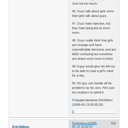
Just not too much.
46. Guys talk about girls more
than girls talk about guys.
47. Guys hate rejection, but
they hate being led on even
more.
48. Guys really think that girls
are strange and have
unpredictable decisions and are
MAD confusing but somehow
are drawn even more to them.
49. A guy would give his left nut
to be able to read a girl's mind
for a day.
50. No guy can handle all his
problems by his own. He's just
too stubborn to admit it.
Отредактировано Arichidoru
(2008-05-13 00:05:26)
0
Поделиться
2008-
312
Arichidoru
05-23 16:02:57