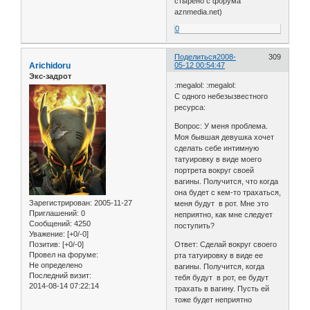
стырено с форума
aznmedia.net)
0
Поделиться
2008-
309
Arichidoru
05-12 00:54:47
Экс-задрот
:megalol: :megalol:
C одного небезызвестного
ресурса:
Вопрос: У меня проблема.
Моя бывшая девушка хочет
сделать себе интимную
татуировку в виде моего
портрета вокруг своей
вагины. Получится, что когда
она будет с кем-то трахаться,
Зарегистрирован
: 2005-11-27
меня будут в рот. Мне это
Приглашений:
0
неприятно, как мне следует
Сообщений:
4250
поступить?
Уважение:
[+0/-0]
Позитив:
[+0/-0]
Ответ: Сделай вокруг своего
Провел на форуме:
рта татуировку в виде ее
Не определено
вагины. Получится, когда
Последний визит:
тебя будут в рот, ее будут
2014-08-14 07:22:14
трахать в вагину. Пусть ей
тоже будет неприятно