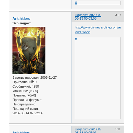
0
Поделиться
2008-
310
Arichidoru
05-13 00:03:05
Экс-задрот
http://www.divinecaroline.com/article/223
laws-world
0
Зарегистрирован
: 2005-11-27
Приглашений:
0
Сообщений:
4250
Уважение:
[+0/-0]
Позитив:
[+0/-0]
Провел на форуме:
Не определено
Последний визит:
2014-08-14 07:22:14
Поделиться
2008-
311
05-13 00:05:01