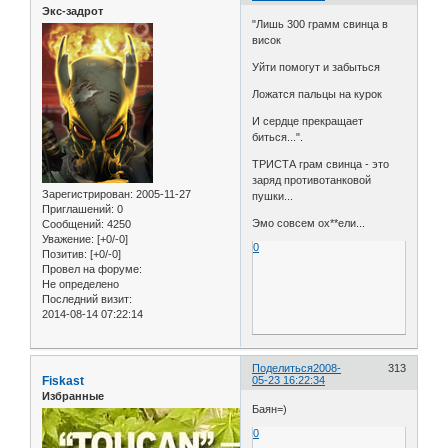
Экс-задрот
"Лишь 300 грамм свинца в
висок
Уйти помогут и забыться
Ложатся пальцы на курок
И сердце прекращает
биться...".
ТРИСТА грам свинца - это
заряд противотанковой
Зарегистрирован
: 2005-11-27
пушки...
Приглашений:
0
Эмо совсем ох**ели...
Сообщений:
4250
Уважение:
[+0/-0]
0
Позитив:
[+0/-0]
Провел на форуме:
Не определено
Последний визит:
2014-08-14 07:22:14
Поделиться
2008-
313
Fiskast
05-23 16:22:34
Избранные
Баян=)
0