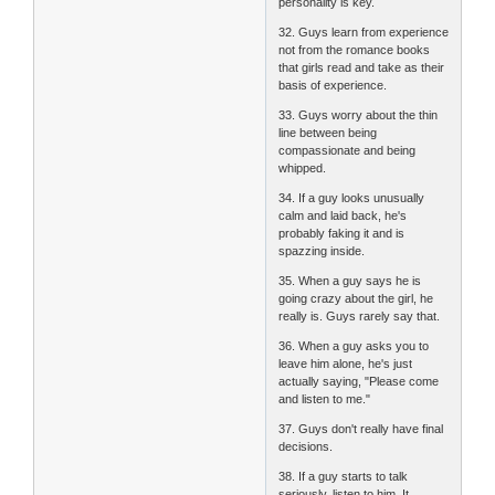
personality is key.
32. Guys learn from experience
not from the romance books
that girls read and take as their
basis of experience.
33. Guys worry about the thin
line between being
compassionate and being
whipped.
34. If a guy looks unusually
calm and laid back, he's
probably faking it and is
spazzing inside.
35. When a guy says he is
going crazy about the girl, he
really is. Guys rarely say that.
36. When a guy asks you to
leave him alone, he's just
actually saying, "Please come
and listen to me."
37. Guys don't really have final
decisions.
38. If a guy starts to talk
seriously, listen to him. It