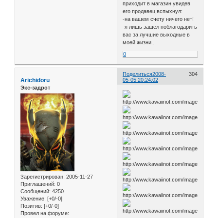
приходит в магазин.увидев
его продавец вспыхнул:
-на вашем счету ничего нет!
-я лишь зашел поблагодарить
вас за лучшие выходные в
моей жизни..
0
Поделиться
2008-
304
Arichidoru
05-05 20:24:02
Экс-задрот
Зарегистрирован
: 2005-11-27
Приглашений:
0
Сообщений:
4250
Уважение:
[+0/-0]
Позитив:
[+0/-0]
Провел на форуме: