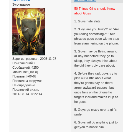
Arichidoru
Экс-задрот
50 Things Girls should Know
about Guys
1. Guys hate sluts.
2. "Hey, are you busy?" or "Are
you doing something?" ~ two
phrases guys open with to stop
from stammering on the phone.
3. Guys may be flirting around
all day but before they go to
Зарегистрирован
: 2005-11-27
sleep, they always think about
Приглашений:
0
the girl they truly care about.
Сообщений:
4250
Уважение:
[+0/-0]
4. Before they call, guys try to
Позитив:
[+0/-0]
plan out a little about what
Провел на форуме:
they're gonna say so there
Не определено
aren't awkward pauses, but
Последний визит:
once he's on the phone he
2014-08-14 07:22:14
forgets it all and makes it up as
he goes.
5. Guys go crazy over a girl's
smile.
6. Guys will do anything just to
get you to notice him.