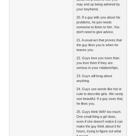
may end up being admired by
your boyfriend.
20. If a guy tells you about his
problems, he just needs
someone to listen to him. You
don't need to give advice.
21. A usual act that proves that
the guy likes you is when he
teases you.
22. Guys love you more than
you love them if they are
serious in your relationships.
23. Guys will brag about
anything.
24. Guys use words like hot or
cute to describe girls. We rarely
use beautiful. If a guy uses that,
he likes you.
25. Guys think WAY too much.
One small thing a girl does,
even if she doesn't notice it can
make the guy think about it for
hours, trying to figure out what
it meant.