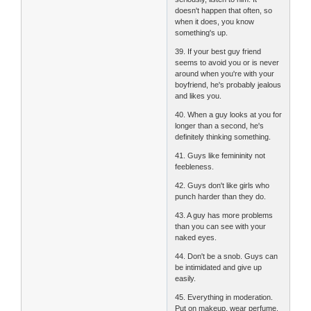
doesn't happen that often, so
when it does, you know
something's up.
39. If your best guy friend
seems to avoid you or is never
around when you're with your
boyfriend, he's probably jealous
and likes you.
40. When a guy looks at you for
longer than a second, he's
definitely thinking something.
41. Guys like femininity not
feebleness.
42. Guys don't like girls who
punch harder than they do.
43. A guy has more problems
than you can see with your
naked eyes.
44. Don't be a snob. Guys can
be intimidated and give up
easily.
45. Everything in moderation.
Put on makeup, wear perfume.