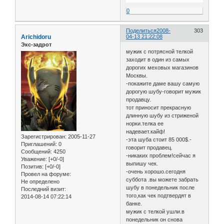
0
Поделиться
2008-
303
Arichidoru
04-13 21:22:08
Экс-задрот
мужик с потрясной телкой
заходит в один из самых
дорогих меховых магазинов
Москвы.
-покажите даме вашу самую
дорогую шубу-говорит мужик
продавцу.
тот приносит прекрасную
длинную шубу из стриженой
норки.телка ее
надевает.кайф!
Зарегистрирован
: 2005-11-27
-эта шуба стоит 85 000$.-
Приглашений:
0
говорит продавец.
Сообщений:
4250
-никаких проблем!сейчас я
Уважение:
[+0/-0]
выпишу чек.
Позитив:
[+0/-0]
-очень хорошо.сегодня
Провел на форуме:
суббота .вы можете забрать
Не определено
шубу в понедельник после
Последний визит:
того,как чек подтвердят в
2014-08-14 07:22:14
банке.
мужик с телкой ушли.в
понедельник он снова