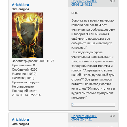
Поделиться
2008-
307
Arichidoru
05-08 18:40:52
Экс-задрот
ыыы
Вовочка все время на уроках
говорил пошлости.И вот
учительница собрала девочек
и говорит "Если он скажет
ещё,что-то пошлое,вы все
собирайте вещи и выходите
из класса!"
На следующем уроке
учительница рассказывает о
Зарегистрирован
: 2005-11-27
том,сколько построили новых
Приглашений:
0
заведений.Встает Вовочка и
Сообщений:
4250
говорит "А правда,что возле
Уважение:
[+0/-0]
нашей школы,публичный дом
Позитив:
[+0/-0]
строят?" Все девочки хором
Провел на форуме:
встают и на выход.Вовочка
Не определено
им в след "Эй проститутки вы
Последний визит:
куда?Там только фундамент
2014-08-14 07:22:14
положили!"
0
Поделиться
2008-
308
Arichidoru
05-09 20:37:11
Экс-задрот