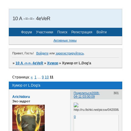
10 A -=-=- 4eVeR
Форум
Участники
Поиск
Регистрация
Войти
Активные темы
Привет, Гость!
Войдите
или
зарегистрируйтесь
.
»
10 A -=-=- 4eVeR
»
Хумор
»
Хумор от L.Dog'a
Страница:
«
1
…
9
10
11
Хумор от L.Dog'a
Поделиться
2008-
301
Arichidoru
04-11 03:00:09
Экс-задрот
0