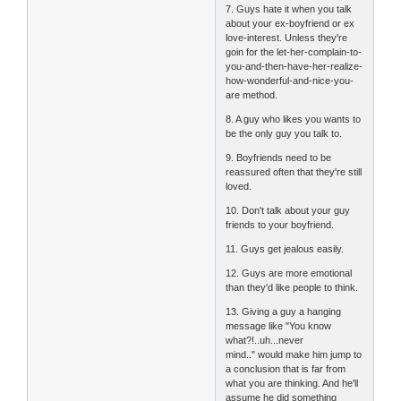
7. Guys hate it when you talk
about your ex-boyfriend or ex
love-interest. Unless they're
goin for the let-her-complain-to-
you-and-then-have-her-realize-
how-wonderful-and-nice-you-
are method.
8. A guy who likes you wants to
be the only guy you talk to.
9. Boyfriends need to be
reassured often that they're still
loved.
10. Don't talk about your guy
friends to your boyfriend.
11. Guys get jealous easily.
12. Guys are more emotional
than they'd like people to think.
13. Giving a guy a hanging
message like "You know
what?!..uh...never
mind.." would make him jump to
a conclusion that is far from
what you are thinking. And he'll
assume he did something