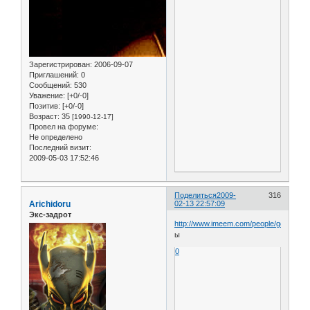
Зарегистрирован
: 2006-09-07
Приглашений:
0
Сообщений:
530
Уважение:
[+0/-0]
Позитив:
[+0/-0]
Возраст:
35
[1990-12-17]
Провел на форуме:
Не определено
Последний визит:
2009-05-03 17:52:46
Поделиться
2009-
316
Arichidoru
02-13 22:57:09
Экс-задрот
http://www.imeem.com/people/gcs3z8-/m
ы
0